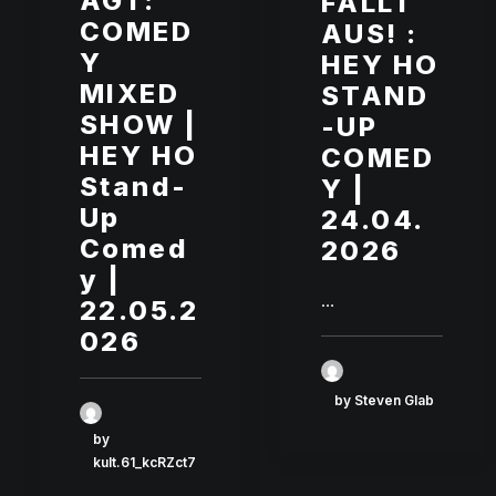
AGT:
FÄLLT
COMED
AUS! :
Y
HEY HO
MIXED
STAND
SHOW |
-UP
HEY HO
COMED
Stand-
Y |
Up
24.04.
Comed
2026
y |
…
22.05.2
026
by Steven Glab
by
kult.61_kcRZct7