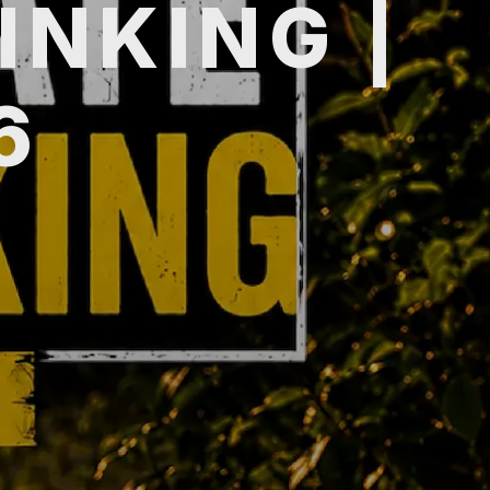
INKING |
6