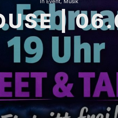
In
Event
,
Musik
USE | 06