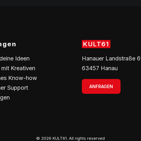
ngen
KULT61
deine Ideen
Hanauer Landstraße 6
mit Kreativen
63457 Hanau
hes Know-how
ANFRAGEN
er Support
ngen
© 2026 KULT61.
All rights reserved